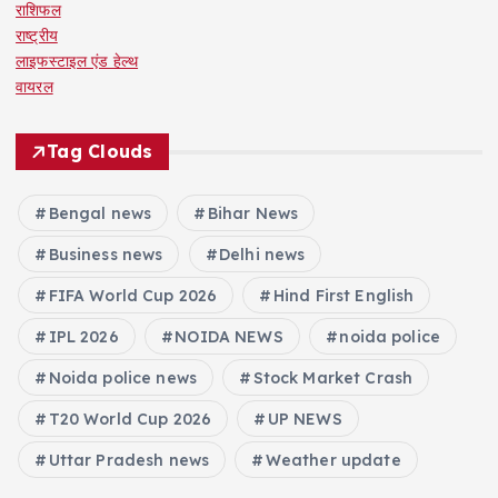
राशिफल
राष्ट्रीय
लाइफस्टाइल एंड हेल्थ
वायरल
Tag Clouds
Bengal news
Bihar News
Business news
Delhi news
FIFA World Cup 2026
Hind First English
IPL 2026
NOIDA NEWS
noida police
Noida police news
Stock Market Crash
T20 World Cup 2026
UP NEWS
Uttar Pradesh news
Weather update