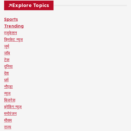
Explore Topics
Sports
Trending
एजुकेशन
क्रिकेट न्यूज
जुर्म
जॉब
टेक
दुनिया
देश
धर्म
नौएडा
न्यूज
बिजनेस
ब्रेकिंग न्यूज़
मनोरंजन
मौसम
राज्य