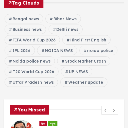
Tag Clouds
Bengal news
Bihar News
Business news
Delhi news
FIFA World Cup 2026
Hind First English
IPL 2026
NOIDA NEWS
noida police
Noida police news
Stock Market Crash
T20 World Cup 2026
UP NEWS
Uttar Pradesh news
Weather update
You Missed
देश
न्यूज