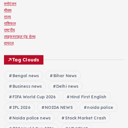
मनोरंजन
t
मौसम
राज्य
i
राशिफल
राष्ट्रीय
o
लाइफस्टाइल एंड हेल्थ
वायरल
n
Tag Clouds
Bengal news
Bihar News
Business news
Delhi news
FIFA World Cup 2026
Hind First English
IPL 2026
NOIDA NEWS
noida police
Noida police news
Stock Market Crash