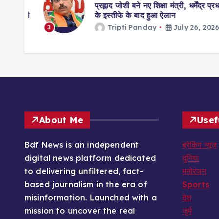
लोकसभा
प्रह्लाद जोशी बने नए शिक्षा मंत्री, धर्मेंद्र प्रधान
ेश करेगी
के इस्तीफे के बाद हुआ ऐलान
026
Tripti Panday
July 26, 2026
3
About Me
Usef
Bdf News is an independent
ब्रेकिंग न्यूज़
digital news platform dedicated
दुनिया
to delivering unfiltered, fact-
मनोरंजन
based journalism in the era of
Sports
misinformation. Launched with a
देश
mission to uncover the real
जुर्म