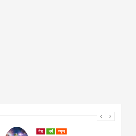
देश
धर्म
न्यूज