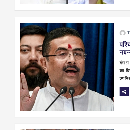
T
पश्च
नबन्
बंगाल
का वि
उपस्थि