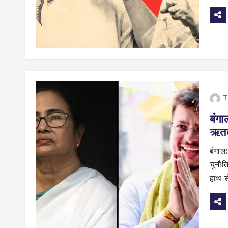
T
बंगा
ऋतब
बंगाल
चुनौति
हाथ 