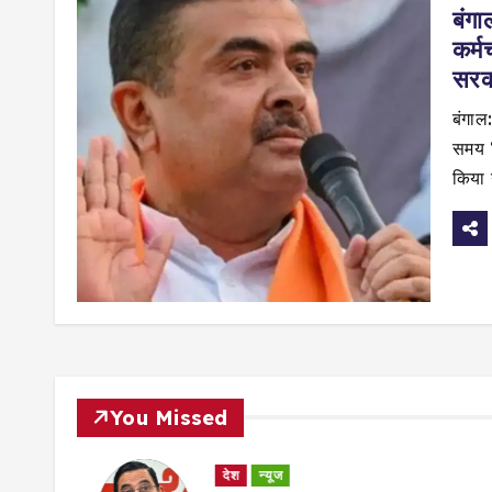
बंगा
कर्म
सरका
बंगाल
समय ‘व
किया
You Missed
देश
न्यूज