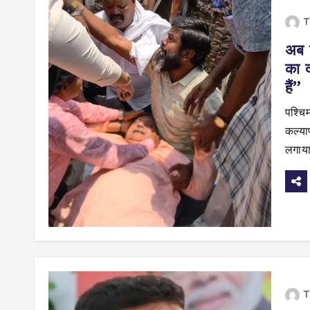
T
अब ब
का 
हैं”
पश्चि
कल्या
लगाया
T