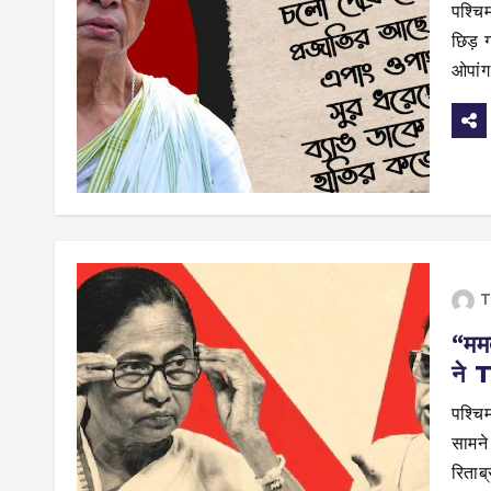
पश्चि
छिड़ ग
ओपां
T
“ममत
ने T
पश्चि
सामने
रिताब