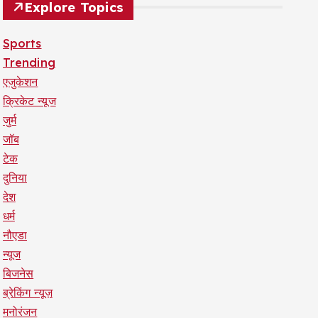
Explore Topics
Sports
Trending
एजुकेशन
क्रिकेट न्यूज
जुर्म
जॉब
टेक
दुनिया
देश
धर्म
नौएडा
न्यूज
बिजनेस
ब्रेकिंग न्यूज़
मनोरंजन