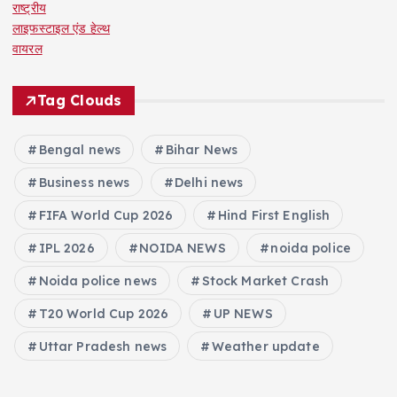
राष्ट्रीय
लाइफस्टाइल एंड हेल्थ
वायरल
Tag Clouds
Bengal news
Bihar News
Business news
Delhi news
FIFA World Cup 2026
Hind First English
IPL 2026
NOIDA NEWS
noida police
Noida police news
Stock Market Crash
T20 World Cup 2026
UP NEWS
Uttar Pradesh news
Weather update