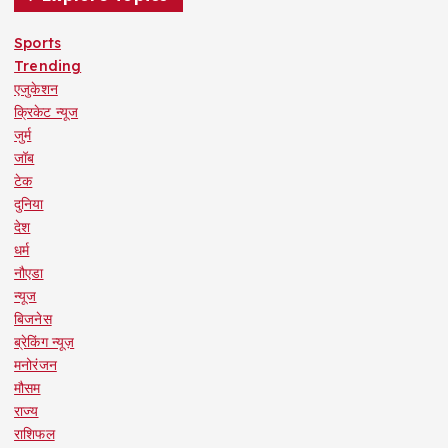
Sports
Trending
एजुकेशन
क्रिकेट न्यूज
जुर्म
जॉब
टेक
दुनिया
देश
धर्म
नौएडा
न्यूज
बिजनेस
ब्रेकिंग न्यूज़
मनोरंजन
मौसम
राज्य
राशिफल