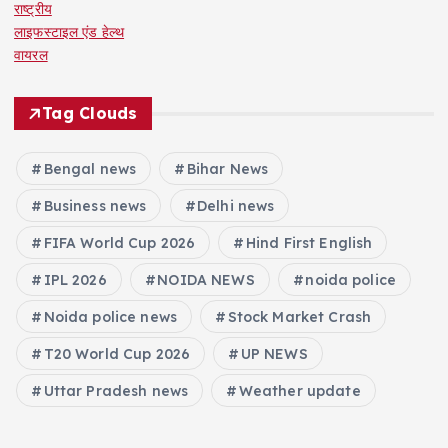
राष्ट्रीय
लाइफस्टाइल एंड हेल्थ
वायरल
Tag Clouds
Bengal news
Bihar News
Business news
Delhi news
FIFA World Cup 2026
Hind First English
IPL 2026
NOIDA NEWS
noida police
Noida police news
Stock Market Crash
T20 World Cup 2026
UP NEWS
Uttar Pradesh news
Weather update