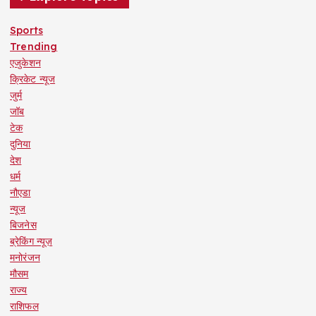
Sports
Trending
एजुकेशन
क्रिकेट न्यूज
जुर्म
जॉब
टेक
दुनिया
देश
धर्म
नौएडा
न्यूज
बिजनेस
ब्रेकिंग न्यूज़
मनोरंजन
मौसम
राज्य
राशिफल