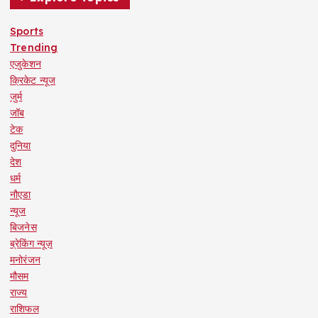
Sports
Trending
एजुकेशन
क्रिकेट न्यूज
जुर्म
जॉब
टेक
दुनिया
देश
धर्म
नौएडा
न्यूज
बिजनेस
ब्रेकिंग न्यूज़
मनोरंजन
मौसम
राज्य
राशिफल