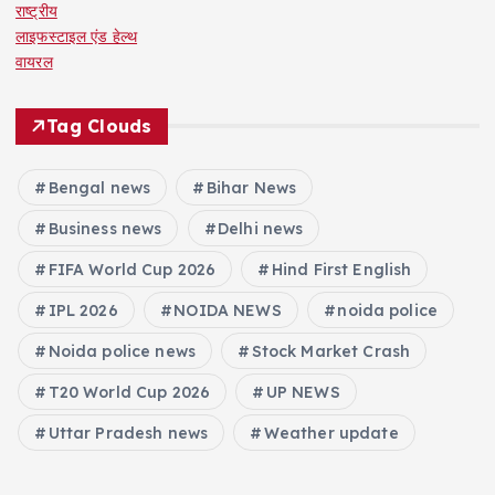
राष्ट्रीय
लाइफस्टाइल एंड हेल्थ
वायरल
Tag Clouds
Bengal news
Bihar News
Business news
Delhi news
FIFA World Cup 2026
Hind First English
IPL 2026
NOIDA NEWS
noida police
Noida police news
Stock Market Crash
T20 World Cup 2026
UP NEWS
Uttar Pradesh news
Weather update