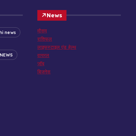
News
मौसम
hi news
राशिफल
लाइफस्टाइल एंड हेल्थ
 NEWS
वायरल
जॉब
बिजनेस