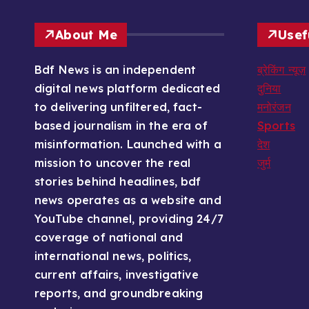
About Me
Usef
Bdf News is an independent
ब्रेकिंग न्यूज़
digital news platform dedicated
दुनिया
to delivering unfiltered, fact-
मनोरंजन
based journalism in the era of
Sports
misinformation. Launched with a
देश
mission to uncover the real
जुर्म
stories behind headlines, bdf
news operates as a website and
YouTube channel, providing 24/7
coverage of national and
international news, politics,
current affairs, investigative
reports, and groundbreaking