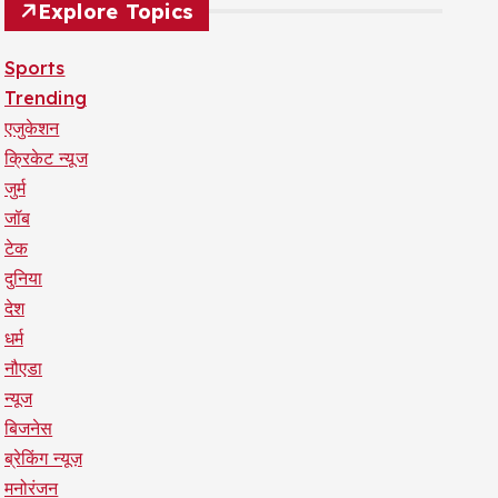
Explore Topics
Sports
Trending
एजुकेशन
क्रिकेट न्यूज
जुर्म
जॉब
टेक
दुनिया
देश
धर्म
नौएडा
न्यूज
बिजनेस
ब्रेकिंग न्यूज़
मनोरंजन