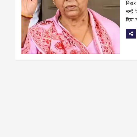
बिहार 
उन्हे
दिया ग