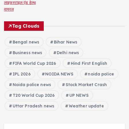
लाइफस्टाइल एंड हेल्थ
वायरल
Tag Clouds
Bengal news
Bihar News
Business news
Delhi news
FIFA World Cup 2026
Hind First English
IPL 2026
NOIDA NEWS
noida police
Noida police news
Stock Market Crash
T20 World Cup 2026
UP NEWS
Uttar Pradesh news
Weather update