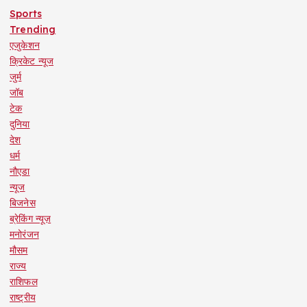
Sports
Trending
एजुकेशन
क्रिकेट न्यूज
जुर्म
जॉब
टेक
दुनिया
देश
धर्म
नौएडा
न्यूज
बिजनेस
ब्रेकिंग न्यूज़
मनोरंजन
मौसम
राज्य
राशिफल
राष्ट्रीय