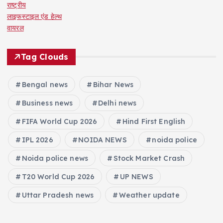
राष्ट्रीय
लाइफस्टाइल एंड हेल्थ
वायरल
Tag Clouds
Bengal news
Bihar News
Business news
Delhi news
FIFA World Cup 2026
Hind First English
IPL 2026
NOIDA NEWS
noida police
Noida police news
Stock Market Crash
T20 World Cup 2026
UP NEWS
Uttar Pradesh news
Weather update