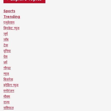
Sports
Trending
एजुकेशन
क्रिकेट न्यूज
जुर्म
जॉब
टेक
दुनिया
देश
धर्म
नौएडा
न्यूज
बिजनेस
ब्रेकिंग न्यूज़
मनोरंजन
मौसम
राज्य
राशिफल