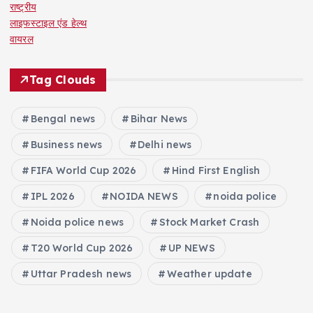
राष्ट्रीय
लाइफस्टाइल एंड हेल्थ
वायरल
Tag Clouds
Bengal news
Bihar News
Business news
Delhi news
FIFA World Cup 2026
Hind First English
IPL 2026
NOIDA NEWS
noida police
Noida police news
Stock Market Crash
T20 World Cup 2026
UP NEWS
Uttar Pradesh news
Weather update