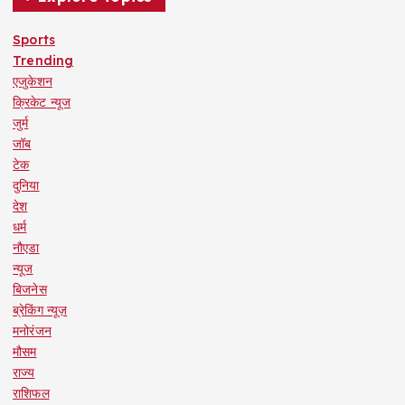
Sports
Trending
एजुकेशन
क्रिकेट न्यूज
जुर्म
जॉब
टेक
दुनिया
देश
धर्म
नौएडा
न्यूज
बिजनेस
ब्रेकिंग न्यूज़
मनोरंजन
मौसम
राज्य
राशिफल