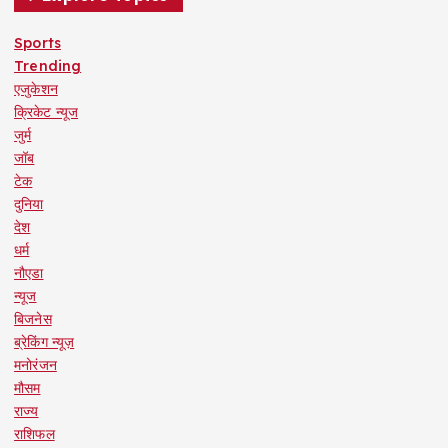
Sports
Trending
एजुकेशन
क्रिकेट न्यूज
जुर्म
जॉब
टेक
दुनिया
देश
धर्म
नौएडा
न्यूज
बिजनेस
ब्रेकिंग न्यूज़
मनोरंजन
मौसम
राज्य
राशिफल