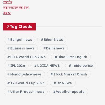
राष्ट्रीय
लाइफस्टाइल एंड हेल्थ
वायरल
Tag Clouds
Bengal news
Bihar News
Business news
Delhi news
FIFA World Cup 2026
Hind First English
IPL 2026
NOIDA NEWS
noida police
Noida police news
Stock Market Crash
T20 World Cup 2026
UP NEWS
Uttar Pradesh news
Weather update