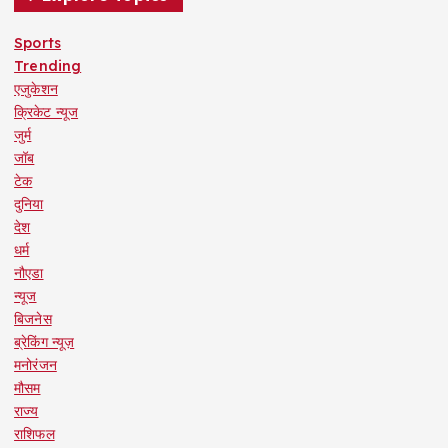
Sports
Trending
एजुकेशन
क्रिकेट न्यूज
जुर्म
जॉब
टेक
दुनिया
देश
धर्म
नौएडा
न्यूज
बिजनेस
ब्रेकिंग न्यूज़
मनोरंजन
मौसम
राज्य
राशिफल