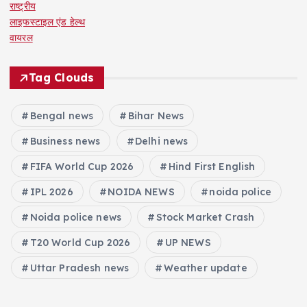
राष्ट्रीय
लाइफस्टाइल एंड हेल्थ
वायरल
Tag Clouds
Bengal news
Bihar News
Business news
Delhi news
FIFA World Cup 2026
Hind First English
IPL 2026
NOIDA NEWS
noida police
Noida police news
Stock Market Crash
T20 World Cup 2026
UP NEWS
Uttar Pradesh news
Weather update