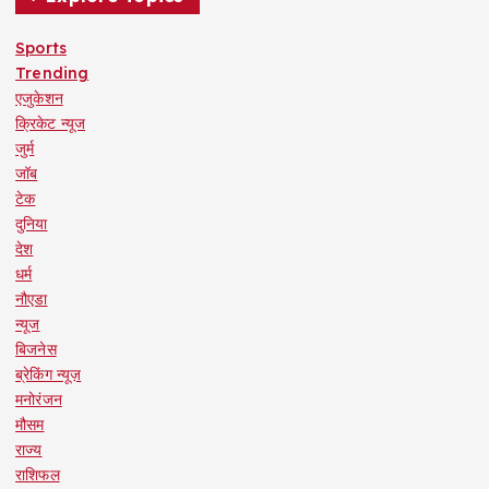
Sports
Trending
एजुकेशन
क्रिकेट न्यूज
जुर्म
जॉब
टेक
दुनिया
देश
धर्म
नौएडा
न्यूज
बिजनेस
ब्रेकिंग न्यूज़
मनोरंजन
मौसम
राज्य
राशिफल