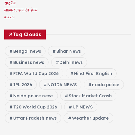
राष्ट्रीय
लाइफस्टाइल एंड हेल्थ
वायरल
Tag Clouds
Bengal news
Bihar News
Business news
Delhi news
FIFA World Cup 2026
Hind First English
IPL 2026
NOIDA NEWS
noida police
Noida police news
Stock Market Crash
T20 World Cup 2026
UP NEWS
Uttar Pradesh news
Weather update