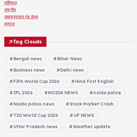
राशिफल
राष्ट्रीय
लाइफस्टाइल एंड हेल्थ
वायरल
Tag Clouds
Bengal news
Bihar News
Business news
Delhi news
FIFA World Cup 2026
Hind First English
IPL 2026
NOIDA NEWS
noida police
Noida police news
Stock Market Crash
T20 World Cup 2026
UP NEWS
Uttar Pradesh news
Weather update