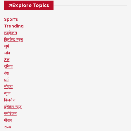
Explore Topics
Sports
Trending
एजुकेशन
क्रिकेट न्यूज
जुर्म
जॉब
टेक
दुनिया
देश
धर्म
नौएडा
न्यूज
बिजनेस
ब्रेकिंग न्यूज़
मनोरंजन
मौसम
राज्य