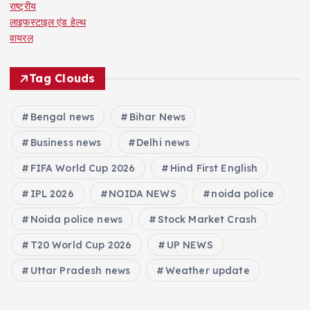
राष्ट्रीय
लाइफस्टाइल एंड हेल्थ
वायरल
Tag Clouds
Bengal news
Bihar News
Business news
Delhi news
FIFA World Cup 2026
Hind First English
IPL 2026
NOIDA NEWS
noida police
Noida police news
Stock Market Crash
T20 World Cup 2026
UP NEWS
Uttar Pradesh news
Weather update