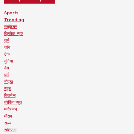
Sports
Trending
एजुकेशन
क्रिकेट न्यूज
जुर्म
जॉब
टेक
दुनिया
देश
धर्म
नौएडा
न्यूज
बिजनेस
ब्रेकिंग न्यूज़
मनोरंजन
मौसम
राज्य
राशिफल