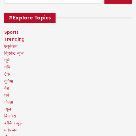
Explore Topics
Sports
Trending
एजुकेशन
क्रिकेट न्यूज
जुर्म
जॉब
टेक
दुनिया
देश
धर्म
नौएडा
न्यूज
बिजनेस
ब्रेकिंग न्यूज़
मनोरंजन