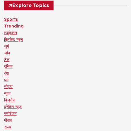
Explore Topics
Sports
Trending
एजुकेशन
क्रिकेट न्यूज
जुर्म
जॉब
टेक
दुनिया
देश
धर्म
नौएडा
न्यूज
बिजनेस
ब्रेकिंग न्यूज़
मनोरंजन
मौसम
राज्य