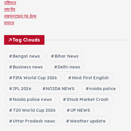
राशिफल
राष्ट्रीय
लाइफस्टाइल एंड हेल्थ
वायरल
Tag Clouds
Bengal news
Bihar News
Business news
Delhi news
FIFA World Cup 2026
Hind First English
IPL 2026
NOIDA NEWS
noida police
Noida police news
Stock Market Crash
T20 World Cup 2026
UP NEWS
Uttar Pradesh news
Weather update