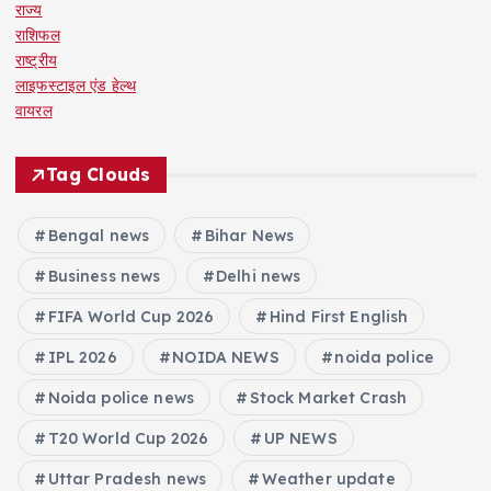
राज्य
राशिफल
राष्ट्रीय
लाइफस्टाइल एंड हेल्थ
वायरल
Tag Clouds
Bengal news
Bihar News
Business news
Delhi news
FIFA World Cup 2026
Hind First English
IPL 2026
NOIDA NEWS
noida police
Noida police news
Stock Market Crash
T20 World Cup 2026
UP NEWS
Uttar Pradesh news
Weather update