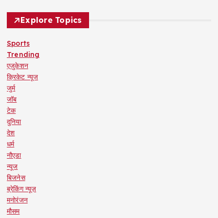
Explore Topics
Sports
Trending
एजुकेशन
क्रिकेट न्यूज
जुर्म
जॉब
टेक
दुनिया
देश
धर्म
नौएडा
न्यूज
बिजनेस
ब्रेकिंग न्यूज़
मनोरंजन
मौसम