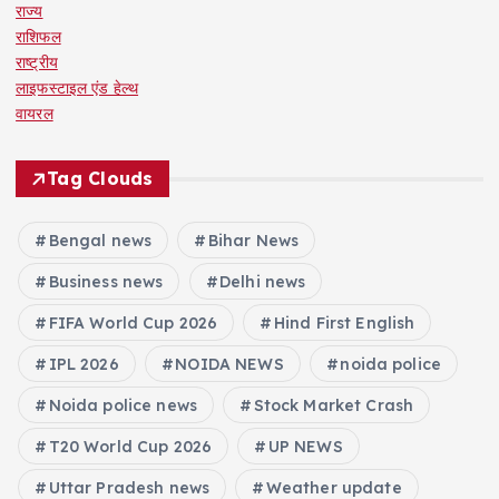
राज्य
राशिफल
राष्ट्रीय
लाइफस्टाइल एंड हेल्थ
वायरल
Tag Clouds
Bengal news
Bihar News
Business news
Delhi news
FIFA World Cup 2026
Hind First English
IPL 2026
NOIDA NEWS
noida police
Noida police news
Stock Market Crash
T20 World Cup 2026
UP NEWS
Uttar Pradesh news
Weather update