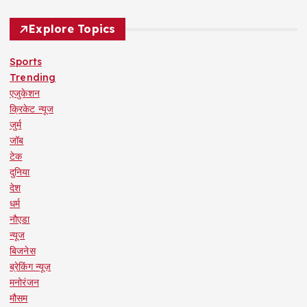
Explore Topics
Sports
Trending
एजुकेशन
क्रिकेट न्यूज
जुर्म
जॉब
टेक
दुनिया
देश
धर्म
नौएडा
न्यूज
बिजनेस
ब्रेकिंग न्यूज़
मनोरंजन
मौसम