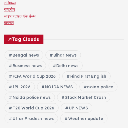
राशिफल
राष्ट्रीय
लाइफस्टाइल एंड हेल्थ
वायरल
Tag Clouds
Bengal news
Bihar News
Business news
Delhi news
FIFA World Cup 2026
Hind First English
IPL 2026
NOIDA NEWS
noida police
Noida police news
Stock Market Crash
T20 World Cup 2026
UP NEWS
Uttar Pradesh news
Weather update