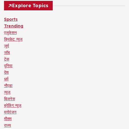
Explore Topics
Sports
Trending
एजुकेशन
क्रिकेट न्यूज
जुर्म
जॉब
टेक
दुनिया
देश
धर्म
नौएडा
न्यूज
बिजनेस
ब्रेकिंग न्यूज़
मनोरंजन
मौसम
राज्य