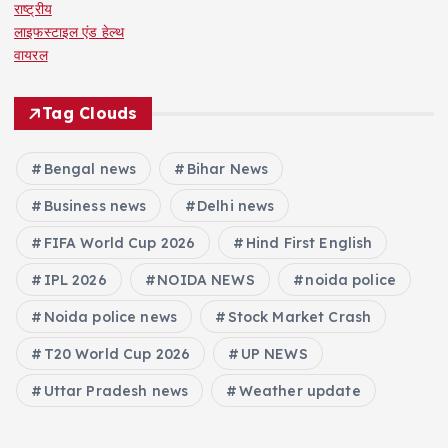
राष्ट्रीय
लाइफस्टाइल एंड हेल्थ
वायरल
Tag Clouds
Bengal news
Bihar News
Business news
Delhi news
FIFA World Cup 2026
Hind First English
IPL 2026
NOIDA NEWS
noida police
Noida police news
Stock Market Crash
T20 World Cup 2026
UP NEWS
Uttar Pradesh news
Weather update