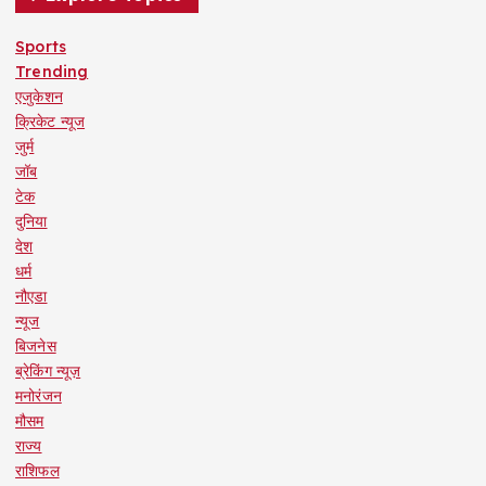
Sports
Trending
एजुकेशन
क्रिकेट न्यूज
जुर्म
जॉब
टेक
दुनिया
देश
धर्म
नौएडा
न्यूज
बिजनेस
ब्रेकिंग न्यूज़
मनोरंजन
मौसम
राज्य
राशिफल