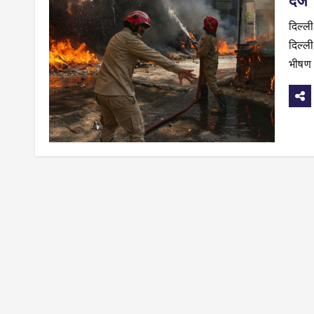
दर्ज
दिल्ल
दिल्ल
भीषण 