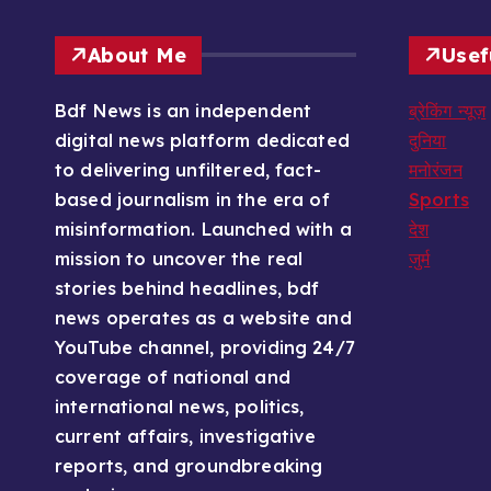
About Me
Usef
Bdf News is an independent
ब्रेकिंग न्यूज़
digital news platform dedicated
दुनिया
to delivering unfiltered, fact-
मनोरंजन
based journalism in the era of
Sports
misinformation. Launched with a
देश
mission to uncover the real
जुर्म
stories behind headlines, bdf
news operates as a website and
YouTube channel, providing 24/7
coverage of national and
international news, politics,
current affairs, investigative
reports, and groundbreaking