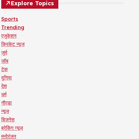
Explore Topics
Sports
Trending
एजुकेशन
क्रिकेट न्यूज
जुर्म
जॉब
टेक
दुनिया
देश
धर्म
नौएडा
न्यूज
बिजनेस
ब्रेकिंग न्यूज़
मनोरंजन