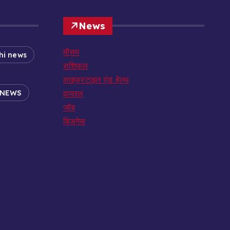
News
मौसम
hi news
राशिफल
लाइफस्टाइल एंड हेल्थ
 NEWS
वायरल
जॉब
बिजनेस