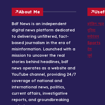
About Me
Usef
Bdf News is an independent
ब्रेकिंग न्यूज़
digital news platform dedicated
दुनिया
to delivering unfiltered, fact-
मनोरंजन
based journalism in the era of
Sports
misinformation. Launched with a
देश
mission to uncover the real
जुर्म
stories behind headlines, bdf
news operates as a website and
YouTube channel, providing 24/7
coverage of national and
international news, politics,
current affairs, investigative
reports, and groundbreaking