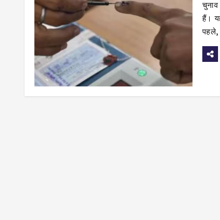
चुनाव
हैं। 
पहले,