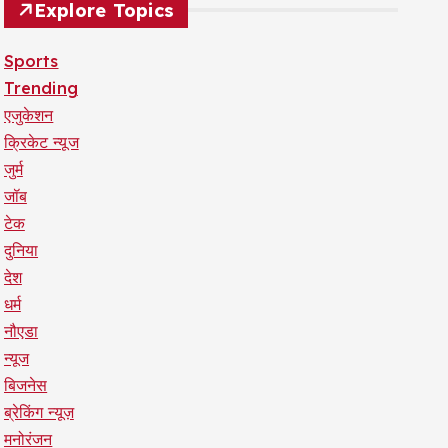
Explore Topics
Sports
Trending
एजुकेशन
क्रिकेट न्यूज
जुर्म
जॉब
टेक
दुनिया
देश
धर्म
नौएडा
न्यूज
बिजनेस
ब्रेकिंग न्यूज़
मनोरंजन