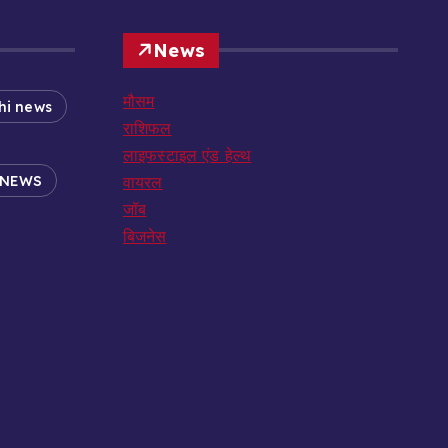
News
मौसम
hi news
राशिफल
लाइफस्टाइल एंड हेल्थ
 NEWS
वायरल
जॉब
बिजनेस