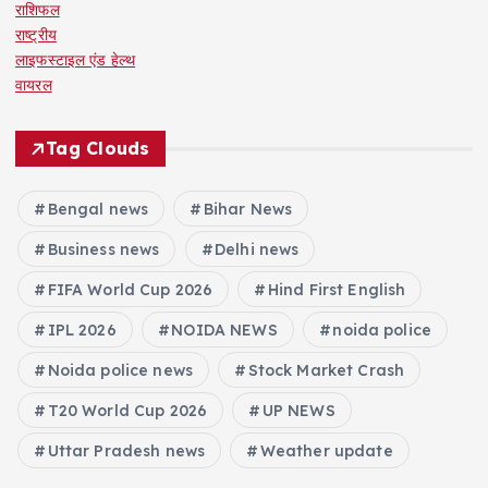
राशिफल
राष्ट्रीय
लाइफस्टाइल एंड हेल्थ
वायरल
Tag Clouds
Bengal news
Bihar News
Business news
Delhi news
FIFA World Cup 2026
Hind First English
IPL 2026
NOIDA NEWS
noida police
Noida police news
Stock Market Crash
T20 World Cup 2026
UP NEWS
Uttar Pradesh news
Weather update