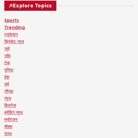
Explore Topics
Sports
Trending
एजुकेशन
क्रिकेट न्यूज
जुर्म
जॉब
टेक
दुनिया
देश
धर्म
नौएडा
न्यूज
बिजनेस
ब्रेकिंग न्यूज़
मनोरंजन
मौसम
राज्य