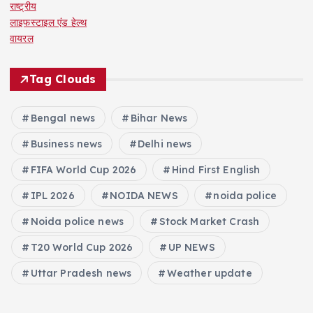
राष्ट्रीय
लाइफस्टाइल एंड हेल्थ
वायरल
Tag Clouds
Bengal news
Bihar News
Business news
Delhi news
FIFA World Cup 2026
Hind First English
IPL 2026
NOIDA NEWS
noida police
Noida police news
Stock Market Crash
T20 World Cup 2026
UP NEWS
Uttar Pradesh news
Weather update