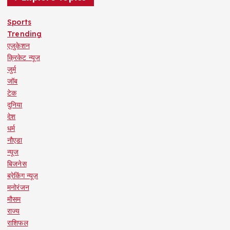
Sports
Trending
एजुकेशन
क्रिकेट न्यूज
जुर्म
जॉब
टेक
दुनिया
देश
धर्म
नौएडा
न्यूज
बिजनेस
ब्रेकिंग न्यूज़
मनोरंजन
मौसम
राज्य
राशिफल