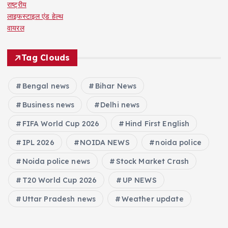
राष्ट्रीय
लाइफस्टाइल एंड हेल्थ
वायरल
Tag Clouds
Bengal news
Bihar News
Business news
Delhi news
FIFA World Cup 2026
Hind First English
IPL 2026
NOIDA NEWS
noida police
Noida police news
Stock Market Crash
T20 World Cup 2026
UP NEWS
Uttar Pradesh news
Weather update