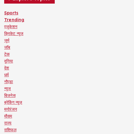
Sports
Trending
एजुकेशन
क्रिकेट न्यूज
जुर्म
जॉब
टेक
दुनिया
देश
धर्म
नौएडा
न्यूज
बिजनेस
ब्रेकिंग न्यूज़
मनोरंजन
मौसम
राज्य
राशिफल