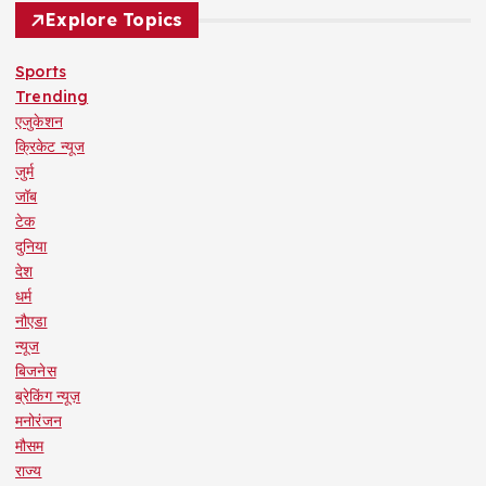
Explore Topics
Sports
Trending
एजुकेशन
क्रिकेट न्यूज
जुर्म
जॉब
टेक
दुनिया
देश
धर्म
नौएडा
न्यूज
बिजनेस
ब्रेकिंग न्यूज़
मनोरंजन
मौसम
राज्य