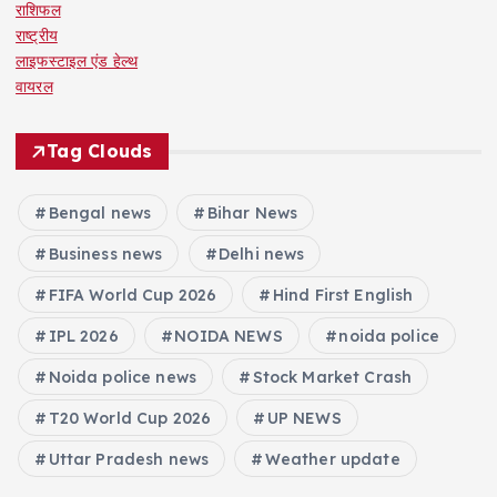
राशिफल
राष्ट्रीय
लाइफस्टाइल एंड हेल्थ
वायरल
Tag Clouds
Bengal news
Bihar News
Business news
Delhi news
FIFA World Cup 2026
Hind First English
IPL 2026
NOIDA NEWS
noida police
Noida police news
Stock Market Crash
T20 World Cup 2026
UP NEWS
Uttar Pradesh news
Weather update