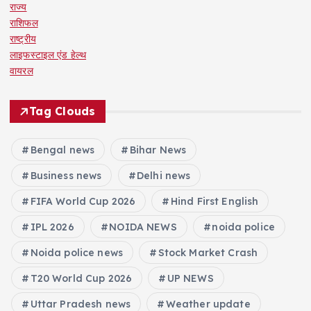
राज्य
राशिफल
राष्ट्रीय
लाइफस्टाइल एंड हेल्थ
वायरल
Tag Clouds
Bengal news
Bihar News
Business news
Delhi news
FIFA World Cup 2026
Hind First English
IPL 2026
NOIDA NEWS
noida police
Noida police news
Stock Market Crash
T20 World Cup 2026
UP NEWS
Uttar Pradesh news
Weather update