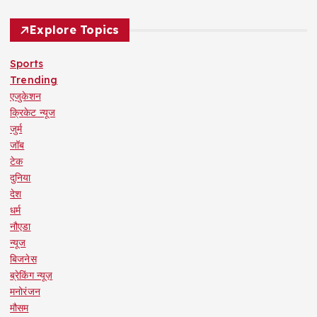
Explore Topics
Sports
Trending
एजुकेशन
क्रिकेट न्यूज
जुर्म
जॉब
टेक
दुनिया
देश
धर्म
नौएडा
न्यूज
बिजनेस
ब्रेकिंग न्यूज़
मनोरंजन
मौसम