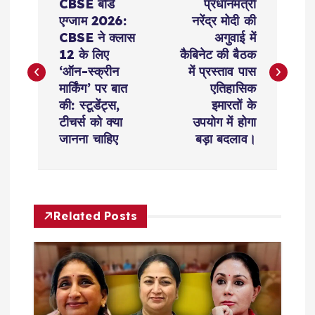
CBSE बोर्ड
प्रधानमंत्री
o
एग्जाम 2026:
नरेंद्र मोदी की
CBSE ने क्लास
अगुवाई में
s
12 के लिए
कैबिनेट की बैठक
‘ऑन-स्क्रीन
में प्रस्ताव पास
t
मार्किंग’ पर बात
एतिहासिक
की: स्टूडेंट्स,
इमारतों के
n
टीचर्स को क्या
उपयोग में होगा
जानना चाहिए
बड़ा बदलाव।
a
v
Related Posts
i
g
a