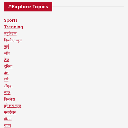
Explore Topics
Sports
Trending
एजुकेशन
क्रिकेट न्यूज
जुर्म
जॉब
टेक
दुनिया
देश
धर्म
नौएडा
न्यूज
बिजनेस
ब्रेकिंग न्यूज़
मनोरंजन
मौसम
राज्य