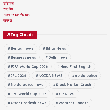
राशिफल
राष्ट्रीय
लाइफस्टाइल एंड हेल्थ
वायरल
Tag Clouds
Bengal news
Bihar News
Business news
Delhi news
FIFA World Cup 2026
Hind First English
IPL 2026
NOIDA NEWS
noida police
Noida police news
Stock Market Crash
T20 World Cup 2026
UP NEWS
Uttar Pradesh news
Weather update