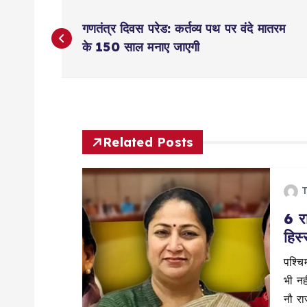
P
गणतंत्र दिवस परेड: कर्तव्य पथ पर वंदे मातरम
o
के 150 साल मनाए जाएगी
s
t
Related Posts
n
T
a
6 रा
हिस्
v
पश्चिम
i
भी नही
नौ राज