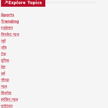
Explore Topics
Sports
Trending
एजुकेशन
क्रिकेट न्यूज
जुर्म
जॉब
टेक
दुनिया
देश
धर्म
नौएडा
न्यूज
बिजनेस
ब्रेकिंग न्यूज़
मनोरंजन