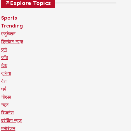
Explore Topics
Sports
Trending
एजुकेशन
क्रिकेट न्यूज
जुर्म
जॉब
टेक
दुनिया
देश
धर्म
नौएडा
न्यूज
बिजनेस
ब्रेकिंग न्यूज़
मनोरंजन