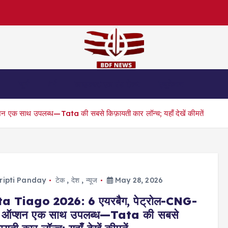
स
जुर्म
धर्म
लाइफस्टाइल एंड हेल्थ
एजुकेशन
 साथ उपलब्ध—Tata की सबसे किफ़ायती कार लॉन्च; यहाँ देखें कीमतें
ripti Panday
टेक
,
देश
,
न्यूज
May 28, 2026
a Tiago 2026: 6 एयरबैग, पेट्रोल-CNG-
ऑप्शन एक साथ उपलब्ध—Tata की सबसे