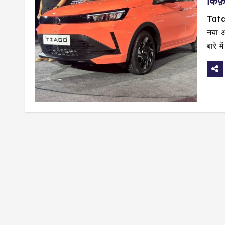
किफ़
Tata
नया अ
बारे 