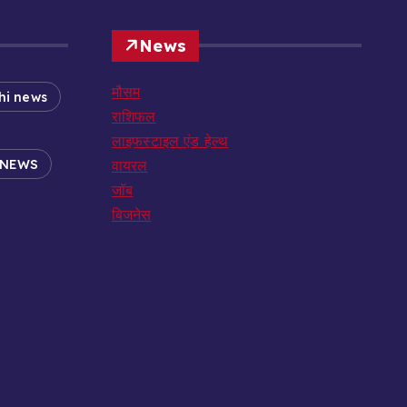
News
मौसम
hi news
राशिफल
लाइफस्टाइल एंड हेल्थ
 NEWS
वायरल
जॉब
बिजनेस