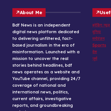
About Me
Usef
Bdf News is an independent
ब्रेकिंग न्यूज़
digital news platform dedicated
दुनिया
to delivering unfiltered, fact-
मनोरंजन
based journalism in the era of
Sports
misinformation. Launched with a
देश
mission to uncover the real
जुर्म
stories behind headlines, bdf
news operates as a website and
YouTube channel, providing 24/7
coverage of national and
international news, politics,
current affairs, investigative
reports, and groundbreaking