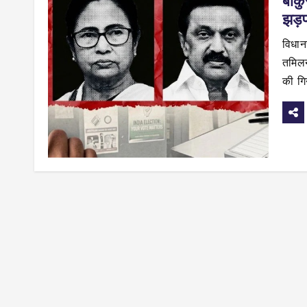
बांक
झड़प
विधान
तमिलना
की गि