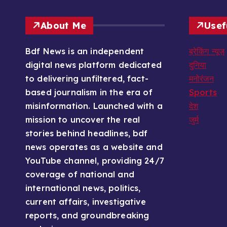
About Me
Usef
Bdf News is an independent
ब्रेकिंग न्यूज़
digital news platform dedicated
दुनिया
to delivering unfiltered, fact-
मनोरंजन
based journalism in the era of
Sports
misinformation. Launched with a
देश
mission to uncover the real
जुर्म
stories behind headlines, bdf
news operates as a website and
YouTube channel, providing 24/7
coverage of national and
international news, politics,
current affairs, investigative
reports, and groundbreaking