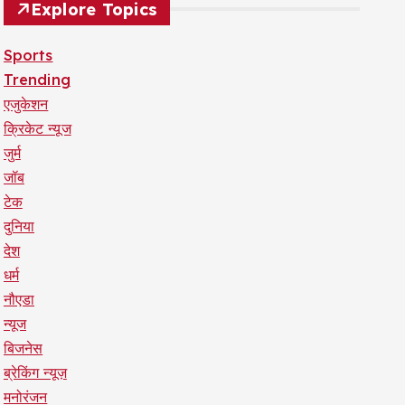
Explore Topics
Sports
Trending
एजुकेशन
क्रिकेट न्यूज
जुर्म
जॉब
टेक
दुनिया
देश
धर्म
नौएडा
न्यूज
बिजनेस
ब्रेकिंग न्यूज़
मनोरंजन