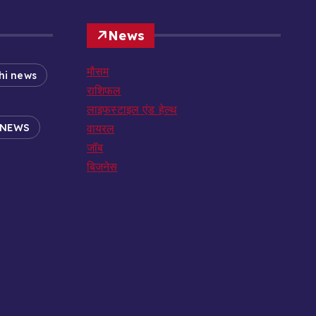
News
मौसम
hi news
राशिफल
लाइफस्टाइल एंड हेल्थ
 NEWS
वायरल
जॉब
बिजनेस