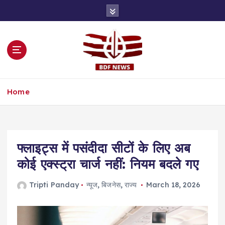
S
k
i
p
t
o
c
o
Home
n
t
e
n
t
फ्लाइट्स में पसंदीदा सीटों के लिए अब
कोई एक्स्ट्रा चार्ज नहीं: नियम बदले गए
Tripti Panday
न्यूज
,
बिजनेस
,
राज्य
March 18, 2026