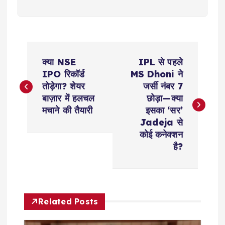
P
क्या NSE
IPL से पहले
o
IPO रिकॉर्ड
MS Dhoni ने
तोड़ेगा? शेयर
जर्सी नंबर 7
s
बाज़ार में हलचल
छोड़ा—क्या
मचाने की तैयारी
इसका ‘सर’
t
Jadeja से
कोई कनेक्शन
n
है?
a
v
Related Posts