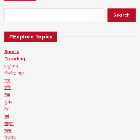
Search
Explore Topics
Sports
Trending
एजुकेशन
क्रिकेट न्यूज
जुर्म
जॉब
टेक
दुनिया
देश
धर्म
नौएडा
न्यूज
बिजनेस