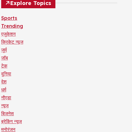
Explore Topics
Sports
Trending
एजुकेशन
क्रिकेट न्यूज
जुर्म
जॉब
टेक
दुनिया
देश
धर्म
नौएडा
न्यूज
बिजनेस
ब्रेकिंग न्यूज़
मनोरंजन