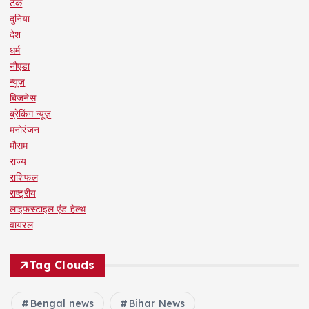
टेक
दुनिया
देश
धर्म
नौएडा
न्यूज
बिजनेस
ब्रेकिंग न्यूज़
मनोरंजन
मौसम
राज्य
राशिफल
राष्ट्रीय
लाइफस्टाइल एंड हेल्थ
वायरल
Tag Clouds
Bengal news
Bihar News