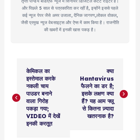
तृप्ती पान्डेय बीडीएफ न्यूज में सिनीयर डिजिटल कंटेंट राइटर हैं।
और पिछले 5 साल से पत्रकारिता कर रहीं है, इन्होंने इससे पहले
कई न्यूज पेपर जैसे अमर उजाला, दैनिक जागरण,लोकल वोकल,
जैसी प्रमुख न्यूज वेबसाइट्स और ऐप्स में काम किया है। राजनीति
की खबरों में इनकी खास पकड़ है।
P
केमिकल का
क्या
o
इस्तेमाल करके
Hantavirus
नकली चाय
फैलने का डर है;
s
पाउडर बनाने
इसके लक्षण क्या
वाला गिरोह
हैं? यह आम फ्लू
t
पकड़ा गया;
से कितना ज़्यादा
VIDEO में देखें
खतरनाक है?
n
इनकी करतूत