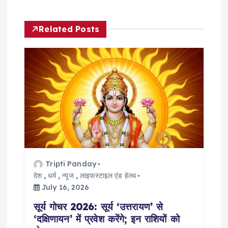
a
v
Related Posts
i
g
a
t
i
Tripti Panday
o
देश
,
धर्म
,
न्यूज
,
लाइफस्टाइल एंड हेल्थ
July 16, 2026
n
सूर्य गोचर 2026: सूर्य ‘उत्तरायण’ से
‘दक्षिणायन’ में प्रवेश करेंगे; इन राशियों को