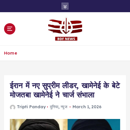
S
k
i
p
t
o
c
o
Home
n
t
e
n
t
ईरान में नए सुप्रीम लीडर, खामेनेई के बेटे
मोजतबा खामेनेई ने चार्ज संभाला
Tripti Panday
दुनिया
,
न्यूज
March 1, 2026