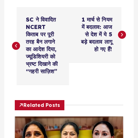
P
SC ने विवादित
1 मार्च से नियम
o
NCERT
में बदलाव: आज
किताब पर पूरी
से देश में ये 5
s
तरह बैन लगाने
बड़े बदलाव लागू
का आदेश दिया,
हो गए हैं!
t
ज्यूडिशियरी को
भ्रष्ट दिखाने की
n
“गहरी साज़िश”
a
v
Related Posts
i
g