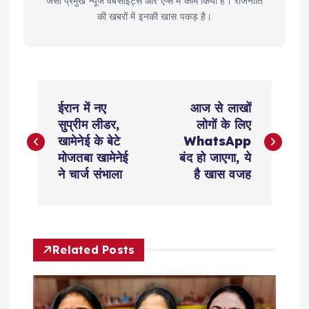
जैसी प्रमुख न्यूज वेबसाइट्स और ऐप्स में काम किया है। राजनीति
की खबरों में इनकी खास पकड़ है।
P
ईरान में नए
आज से लाखों
o
सुप्रीम लीडर,
लोगों के लिए
खामेनेई के बेटे
WhatsApp
s
मोजतबा खामेनेई
बंद हो जाएगा, ये
ने चार्ज संभाला
है खास वजह
t
n
Related Posts
a
v