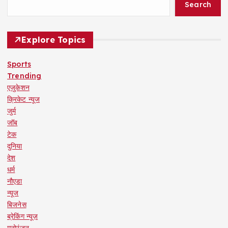
Search
Explore Topics
Sports
Trending
एजुकेशन
क्रिकेट न्यूज
जुर्म
जॉब
टेक
दुनिया
देश
धर्म
नौएडा
न्यूज
बिजनेस
ब्रेकिंग न्यूज़
मनोरंजन