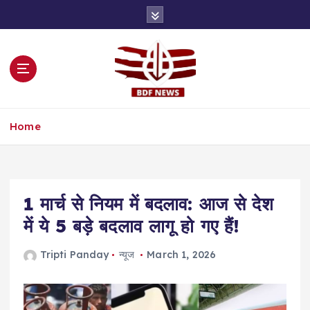
S
k
i
p
t
o
c
o
Home
n
t
e
n
t
1 मार्च से नियम में बदलाव: आज से देश
में ये 5 बड़े बदलाव लागू हो गए हैं!
Tripti Panday
न्यूज
March 1, 2026