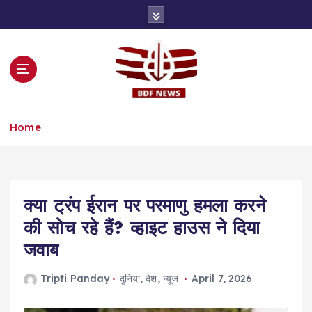
S
k
i
p
t
o
c
o
Home
n
t
e
n
t
क्या ट्रंप ईरान पर परमाणु हमला करने
की सोच रहे हैं? व्हाइट हाउस ने दिया
जवाब
Tripti Panday
दुनिया
,
देश
,
न्यूज
April 7, 2026