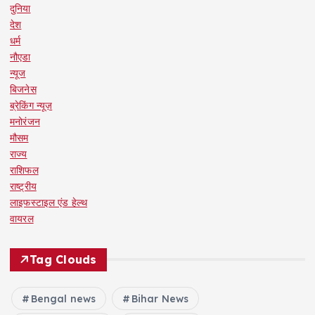
दुनिया
देश
धर्म
नौएडा
न्यूज
बिजनेस
ब्रेकिंग न्यूज़
मनोरंजन
मौसम
राज्य
राशिफल
राष्ट्रीय
लाइफस्टाइल एंड हेल्थ
वायरल
Tag Clouds
Bengal news
Bihar News