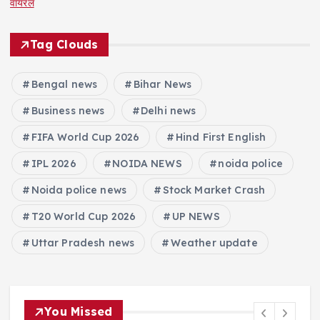
वायरल
Tag Clouds
Bengal news
Bihar News
Business news
Delhi news
FIFA World Cup 2026
Hind First English
IPL 2026
NOIDA NEWS
noida police
Noida police news
Stock Market Crash
T20 World Cup 2026
UP NEWS
Uttar Pradesh news
Weather update
You Missed