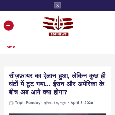
S
k
i
p
t
o
c
o
Home
n
t
e
n
t
सीज़फ़ायर का ऐलान हुआ, लेकिन कुछ ही
घंटों में टूट गया… ईरान और अमेरिका के
बीच अब आगे क्या होगा?
Tripti Panday
दुनिया
,
देश
,
न्यूज
April 8, 2026