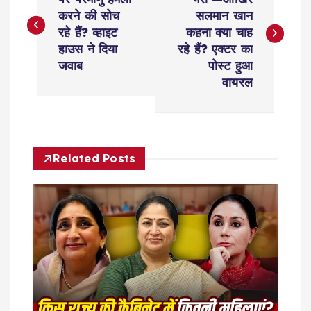
o
करने की सोच
सलमान खान
s
रहे हैं? व्हाइट
कहना क्या चाह
हाउस ने दिया
रहे हैं? एक्टर का
t
जवाब
पोस्ट हुआ
वायरल
n
a
Related Posts
v
i
g
a
t