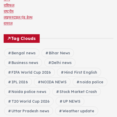
राशिफल
राष्ट्रीय
लाइफस्टाइल एंड हेल्थ
वायरल
Tag Clouds
Bengal news
Bihar News
Business news
Delhi news
FIFA World Cup 2026
Hind First English
IPL 2026
NOIDA NEWS
noida police
Noida police news
Stock Market Crash
T20 World Cup 2026
UP NEWS
Uttar Pradesh news
Weather update