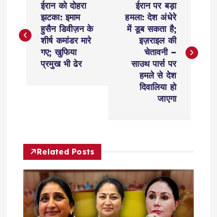
ईरान को दोहरा
ईरान पर बड़ा
o
झटका: इमाम
हमला: देश अंधेरे
हुसैन डिवीज़न के
में डूब सकता है;
s
शीर्ष कमांडर मारे
इज़राइल की
गए; खुफिया
चेतावनी –
t
प्रमुख भी ढेर
साउथ पार्स पर
हमले से देश
n
दिवालिया हो
जाएगा
a
v
Related Posts
i
g
a