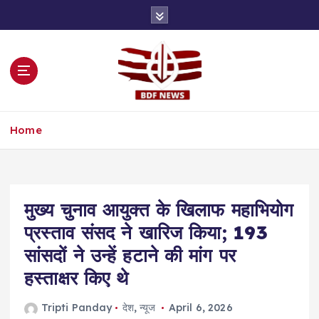
S
k
i
p
t
o
c
o
Home
n
t
e
n
t
मुख्य चुनाव आयुक्त के खिलाफ महाभियोग
प्रस्ताव संसद ने खारिज किया; 193
सांसदों ने उन्हें हटाने की मांग पर
हस्ताक्षर किए थे
Tripti Panday
देश
,
न्यूज
April 6, 2026