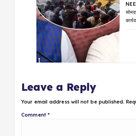
n
NEET
सोमव
कार्य
Leave a Reply
Your email address will not be published.
Req
Comment
*