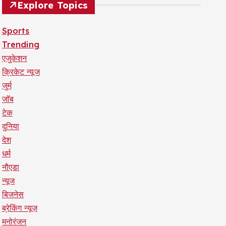
Explore Topics
Sports
Trending
एजुकेशन
क्रिकेट न्यूज
जुर्म
जॉब
टेक
दुनिया
देश
धर्म
नौएडा
न्यूज
बिजनेस
ब्रेकिंग न्यूज़
मनोरंजन