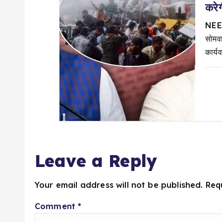
करे
n
NEET
सोमव
कार्य
Leave a Reply
Your email address will not be published.
Req
Comment
*