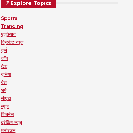
Explore Topics
Sports
Trending
एजुकेशन
क्रिकेट न्यूज
जुर्म
जॉब
टेक
दुनिया
देश
धर्म
नौएडा
न्यूज
बिजनेस
ब्रेकिंग न्यूज़
मनोरंजन