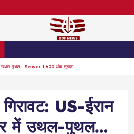
स
जुर्म
धर्म
लाइफस्टाइल एंड हेल्थ
एजुकेशन
़ार में उथल-पुथल… Sensex 1,600 अंक लुढ़का
री गिरावट: US-ईरान
़ार में उथल-पुथल…