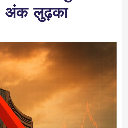
ंक लुढ़का