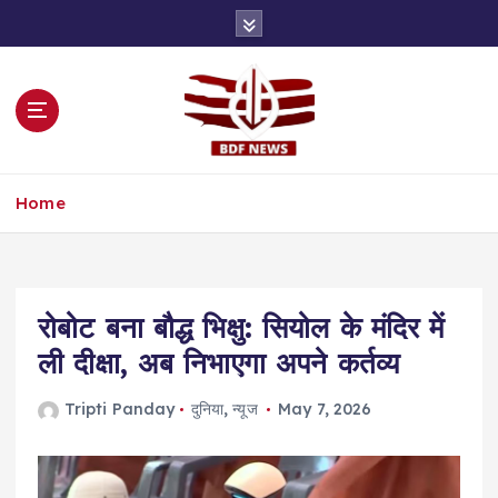
S
k
i
p
t
o
c
o
Home
n
t
e
n
t
रोबोट बना बौद्ध भिक्षु: सियोल के मंदिर में
ली दीक्षा, अब निभाएगा अपने कर्तव्य
Tripti Panday
दुनिया
,
न्यूज
May 7, 2026