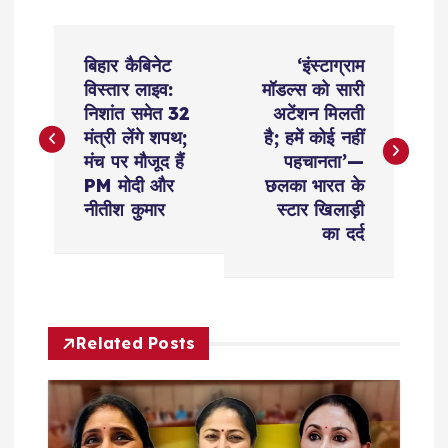
P
बिहार कैबिनेट
‘इंस्टाग्राम
o
विस्तार लाइव:
मॉडल्स को सारी
निशांत समेत 32
अटेंशन मिलती
s
मंत्री लेंगे शपथ;
है; हमें कोई नहीं
मंच पर मौजूद हैं
पहचानता’—
t
PM मोदी और
छलका भारत के
नीतीश कुमार
स्टार खिलाड़ी
n
का दर्द
a
v
Related Posts
i
g