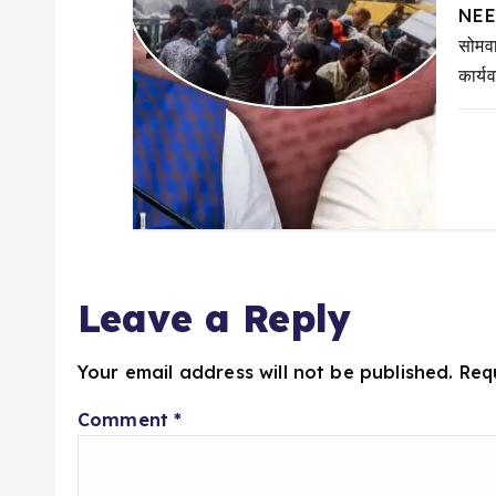
n
NEET
सोमव
कार्य
Leave a Reply
Your email address will not be published.
Req
Comment
*