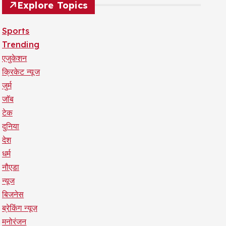
Explore Topics
Sports
Trending
एजुकेशन
क्रिकेट न्यूज
जुर्म
जॉब
टेक
दुनिया
देश
धर्म
नौएडा
न्यूज
बिजनेस
ब्रेकिंग न्यूज़
मनोरंजन