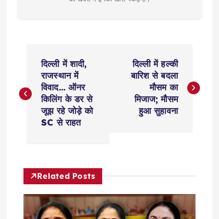
P
दिल्ली में शादी,
दिल्ली में हल्की
o
राजस्थान में
बारिश से बदला
विवाद… ऑनर
मौसम का
s
किलिंग के डर से
मिजाज; मौसम
जूझ रहे जोड़े को
हुआ सुहावना
t
SC से राहत
n
a
Related Posts
v