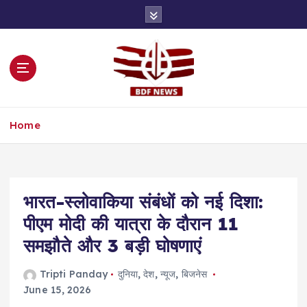
S
k
i
p
t
o
c
o
Home
n
t
e
n
t
भारत-स्लोवाकिया संबंधों को नई दिशा:
पीएम मोदी की यात्रा के दौरान 11
समझौते और 3 बड़ी घोषणाएं
Tripti Panday
दुनिया
,
देश
,
न्यूज
,
बिजनेस
June 15, 2026