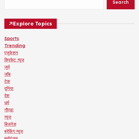
Search
Explore Topics
Sports
Trending
एजुकेशन
क्रिकेट न्यूज
जुर्म
जॉब
टेक
दुनिया
देश
धर्म
नौएडा
न्यूज
बिजनेस
ब्रेकिंग न्यूज़
मनोरंजन