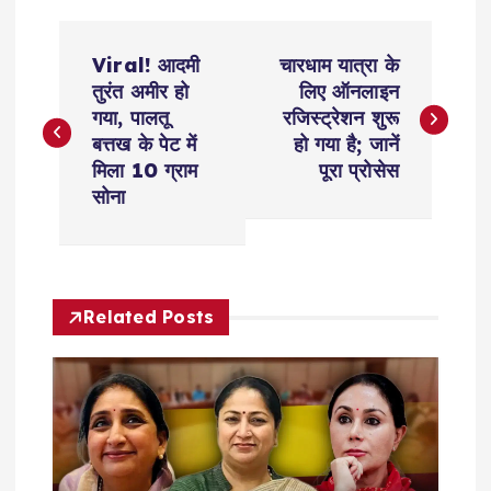
P
Viral! आदमी
चारधाम यात्रा के
o
तुरंत अमीर हो
लिए ऑनलाइन
गया, पालतू
रजिस्ट्रेशन शुरू
s
बत्तख के पेट में
हो गया है; जानें
मिला 10 ग्राम
पूरा प्रोसेस
t
सोना
n
a
Related Posts
v
i
g