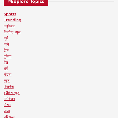
Explore Topics
Sports
Trending
एजुकेशन
क्रिकेट न्यूज
जुर्म
जॉब
टेक
दुनिया
देश
धर्म
नौएडा
न्यूज
बिजनेस
ब्रेकिंग न्यूज़
मनोरंजन
मौसम
राज्य
राशिफल