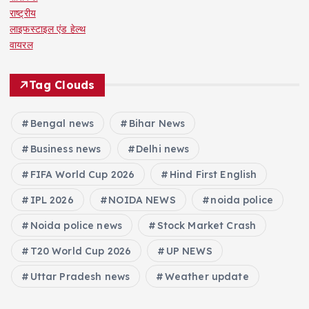
राष्ट्रीय
लाइफस्टाइल एंड हेल्थ
वायरल
Tag Clouds
Bengal news
Bihar News
Business news
Delhi news
FIFA World Cup 2026
Hind First English
IPL 2026
NOIDA NEWS
noida police
Noida police news
Stock Market Crash
T20 World Cup 2026
UP NEWS
Uttar Pradesh news
Weather update