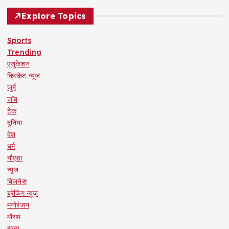
Explore Topics
Sports
Trending
एजुकेशन
क्रिकेट न्यूज
जुर्म
जॉब
टेक
दुनिया
देश
धर्म
नौएडा
न्यूज
बिजनेस
ब्रेकिंग न्यूज़
मनोरंजन
मौसम
राज्य