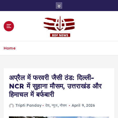
S
k
i
p
t
o
c
o
Home
n
t
e
n
t
अप्रैल में फरवरी जैसी ठंड: दिल्ली-
NCR में सुहाना मौसम, उत्तराखंड और
हिमाचल में बर्फबारी
Tripti Panday
देश
,
न्यूज
,
मौसम
April 9, 2026