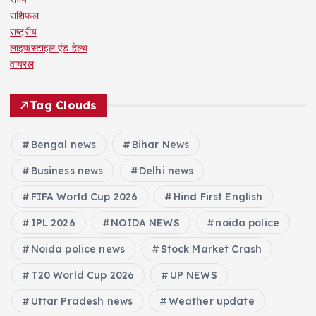
राशिफल
राष्ट्रीय
लाइफस्टाइल एंड हेल्थ
वायरल
Tag Clouds
Bengal news
Bihar News
Business news
Delhi news
FIFA World Cup 2026
Hind First English
IPL 2026
NOIDA NEWS
noida police
Noida police news
Stock Market Crash
T20 World Cup 2026
UP NEWS
Uttar Pradesh news
Weather update