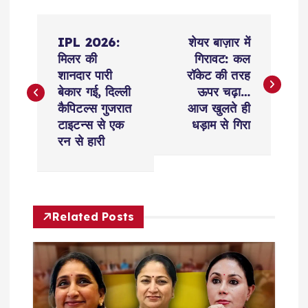
P
IPL 2026:
शेयर बाज़ार में
o
मिलर की
गिरावट: कल
शानदार पारी
रॉकेट की तरह
s
बेकार गई, दिल्ली
ऊपर चढ़ा…
कैपिटल्स गुजरात
आज खुलते ही
t
टाइटन्स से एक
धड़ाम से गिरा
रन से हारी
n
a
Related Posts
v
i
g