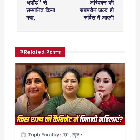
अवॉर्ड” से
अरिदमन की
t
सम्मानित किया
सबमरीन जल्द ही
गया,
सर्विस में आएगी
n
a
Related Posts
v
i
g
a
t
i
Tripti Panday
देश
,
न्यूज