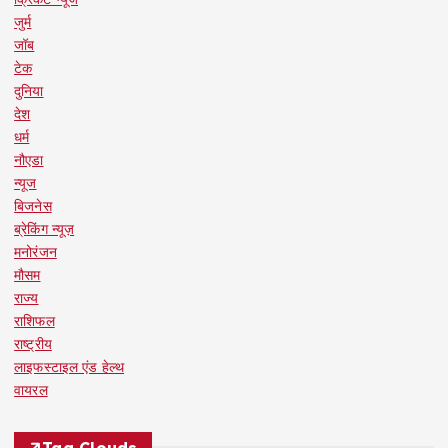
जुर्म
जॉब
टेक
दुनिया
देश
धर्म
नौएडा
न्यूज
बिजनेस
ब्रेकिंग न्यूज़
मनोरंजन
मौसम
राज्य
राशिफल
राष्ट्रीय
लाइफस्टाइल एंड हेल्थ
वायरल
Tag Clouds