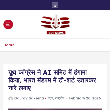
S
k
i
p
t
o
c
o
Home
n
t
e
n
t
यूथ कांग्रेस ने AI समिट में हंगामा
किया, भारत मंडपम में टी-शर्ट उतारकर
नारे लगाए
Gaurav Saksena
न्यूज
,
राष्ट्रीय
February 20, 2026