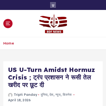
S
k
i
p
t
o
c
o
Home
n
t
e
n
t
US U-Turn Amidst Hormuz
Crisis ; ट्रंप प्रशासन ने रूसी तेल
खरीद पर छूट दी
Tripti Panday
दुनिया
,
देश
,
न्यूज
,
बिजनेस
April 18, 2026