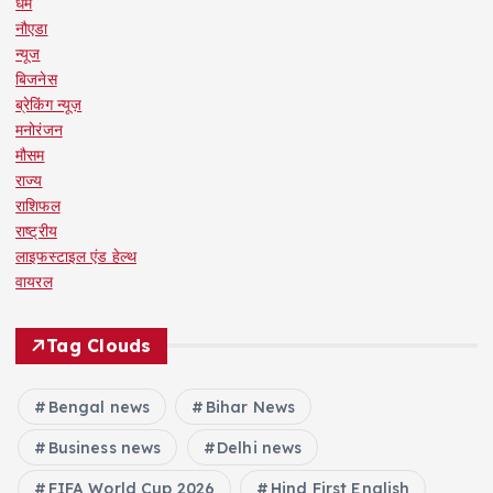
धर्म
नौएडा
न्यूज
बिजनेस
ब्रेकिंग न्यूज़
मनोरंजन
मौसम
राज्य
राशिफल
राष्ट्रीय
लाइफस्टाइल एंड हेल्थ
वायरल
Tag Clouds
Bengal news
Bihar News
Business news
Delhi news
FIFA World Cup 2026
Hind First English